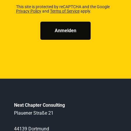
This site is protected by reCAPTCHA and the Google
Privacy Policy
and
Terms of Service
apply.
Anmelden
Next Chapter Consulting
Plauener Straße 21
44139 Dortmund                                                          